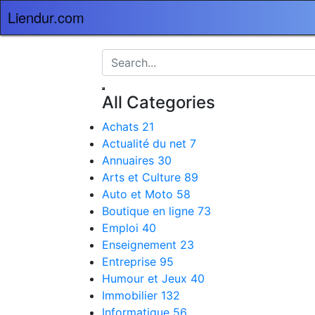
Liendur.com
All Categories
Achats
21
Actualité du net
7
Annuaires
30
Arts et Culture
89
Auto et Moto
58
Boutique en ligne
73
Emploi
40
Enseignement
23
Entreprise
95
Humour et Jeux
40
Immobilier
132
Informatique
56