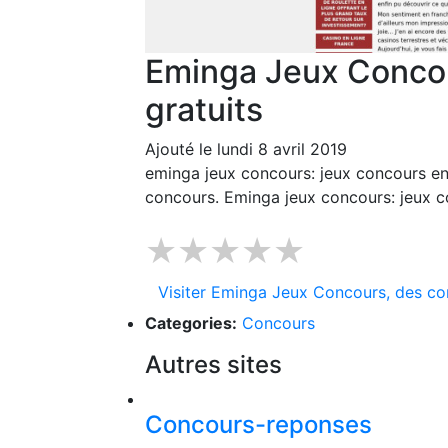
Eminga Jeux Concou
gratuits
Ajouté le lundi 8 avril 2019
eminga jeux concours: jeux concours en
concours. Eminga jeux concours: jeux co
★★★★★
Visiter Eminga Jeux Concours, des co
Categories:
Concours
Autres sites
Concours-reponses