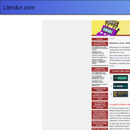
Liendur.com