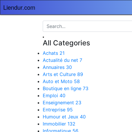
Liendur.com
All Categories
Achats
21
Actualité du net
7
Annuaires
30
Arts et Culture
89
Auto et Moto
58
Boutique en ligne
73
Emploi
40
Enseignement
23
Entreprise
95
Humour et Jeux
40
Immobilier
132
Informatique
56