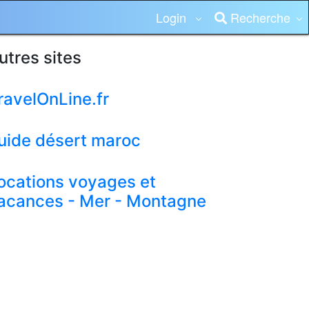
Login
Recherche
utres sites
ravelOnLine.fr
uide désert maroc
ocations voyages et
acances - Mer - Montagne