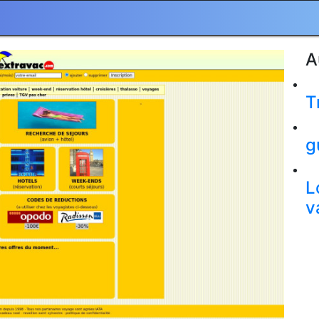
A
T
g
L
v