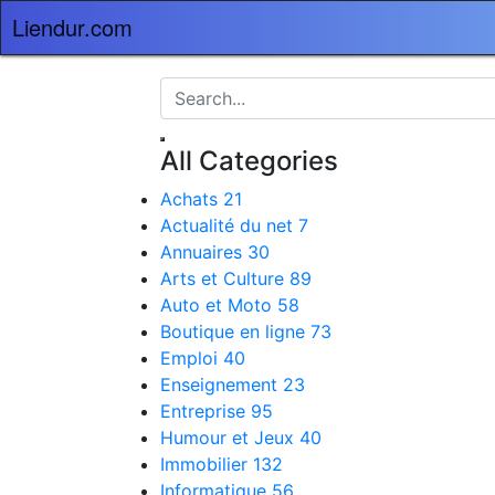
Liendur.com
All Categories
Achats
21
Actualité du net
7
Annuaires
30
Arts et Culture
89
Auto et Moto
58
Boutique en ligne
73
Emploi
40
Enseignement
23
Entreprise
95
Humour et Jeux
40
Immobilier
132
Informatique
56