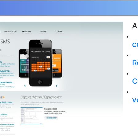
A
c
R
C
v