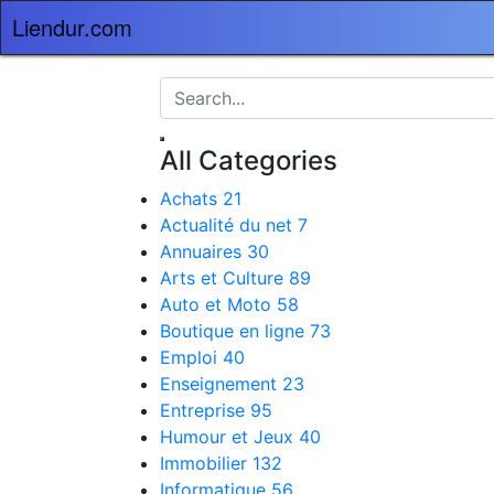
Liendur.com
All Categories
Achats
21
Actualité du net
7
Annuaires
30
Arts et Culture
89
Auto et Moto
58
Boutique en ligne
73
Emploi
40
Enseignement
23
Entreprise
95
Humour et Jeux
40
Immobilier
132
Informatique
56