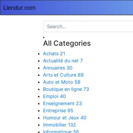
Liendur.com
All Categories
Achats
21
Actualité du net
7
Annuaires
30
Arts et Culture
89
Auto et Moto
58
Boutique en ligne
73
Emploi
40
Enseignement
23
Entreprise
95
Humour et Jeux
40
Immobilier
132
Informatique
56