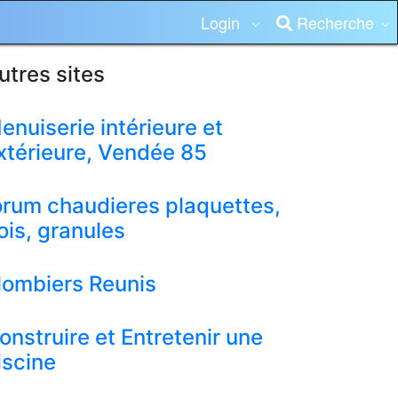
Login
Recherche
utres sites
enuiserie intérieure et
xtérieure, Vendée 85
orum chaudieres plaquettes,
ois, granules
lombiers Reunis
onstruire et Entretenir une
iscine