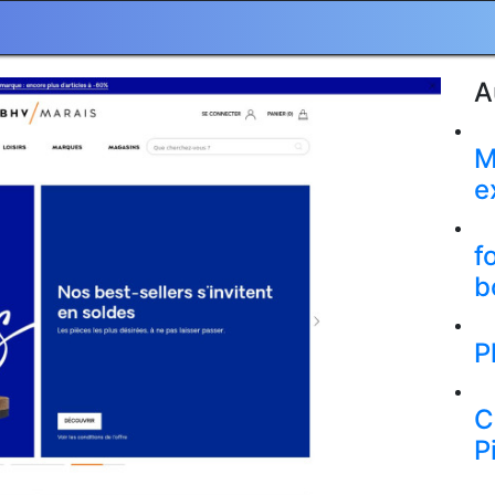
A
M
e
f
b
P
C
P