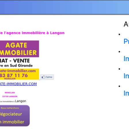
A
P
I
I
I