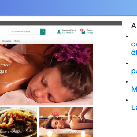
A
c
ê
p
M
L