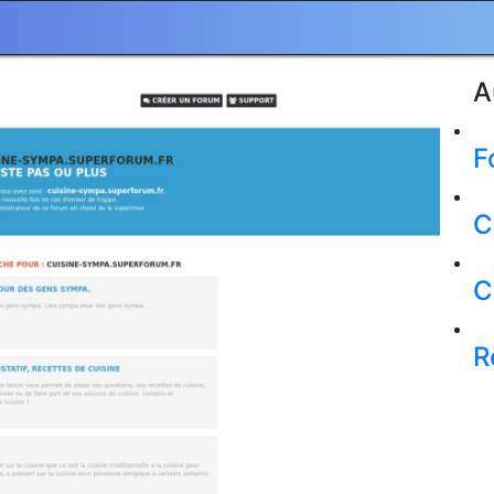
A
F
C
C
R